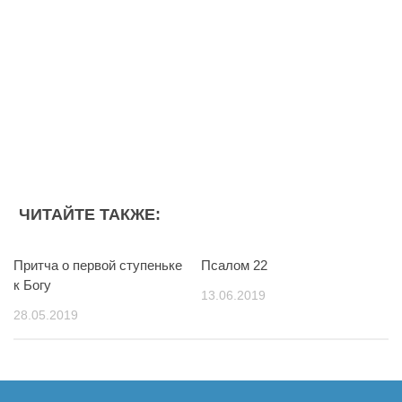
Из книг
Выбор за тобой
Дружба
Молитва
О Библии
О вере
О любви
ЧИТАЙТЕ ТАКЖЕ:
О победе
О силе
Притча о первой ступеньке
Псалом 22
Сергей Лукьянов
к Богу
13.06.2019
Стихи
28.05.2019
Человек и Бог
То что вдохновляет
О счастье