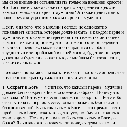
мы свое внимание останавливать только на внешней красоте?
Что Господь в Своем слове говорит о внутренней красоте
каждого молодого парня и мужчины? А также ценится ли в
наше время внутренняя красота парней и мужчин?
Начну я из того, что в Библии Господь не однократно
показывает качества, которые должны быть в каждом парне и
мужчине, и что самое интересно вот эти качества они очень
важны в их жизни, потому что вот именно они определяют
какой есть человек, сможет ли он справится с любой
трудностью или проблемой в своей жизни, будет ли он верен
до конца и будет ли его жизнь в дальнейшем благословенна,
все это очень важно.
Поэтому я попытаюсь назвать те качества которые определяют
внутреннюю красоту каждого парня и мужчины:
1.
Сокрыт в Боге
— я считаю, что каждый парень , мужчина
должен быть сокрыт в Боге, особенно до брака. Почему это
так важно? Потому что, если твоя жизнь сокрыта в Боге и Бог
стоит у тебя на первом месте, тогда твоя жизнь будет самой
благословенной. Быть сокрытым в Боге — это прежде всего
пребывать в Боге, искать того, что угодно Ему и находить в
этом радость. Почему так важно быть сокрытым в Боге до
брака? Я считаю, что каждая то ли молодая девушка то ли