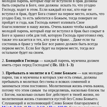
молодой парень, которые еще не вступили в брак должны
быть сокрыты в Боге, они должны искать то, что угодно
Господу, ходит в этом. Если каждый из нас, кто еще не
вступил в брак, будет Бога ставит на первое место, искать, что
угодно Ему, то есть заботится о Божьем, тогда поверьте не
пройдет и года, как Господь начнет изливать Свое
благословение в нашу жизнь. Очень важно чтобы каждый
молодой парень, который еще не вступил в брак был сокрыт в
Боге и хранил себя для той, которую Господь приготовил ему,
также это касается и тех, кто уже в браке. . Даже если ты
состоишь в браке у тебя Бог все равно должен быть всегда
первом месте. Если Бог будет на первом месте, тогда все
остальное будет на своем.
2.
Боящийся Господа
— каждый парень, мужчина должен
иметь страх перед Господом!
( Пс. 111: 1- 3)
3.
Пребывать в молитве и в Слове Божьем
— как молодые
парни, так и мужчины в которых уже есть семьи, должны
пребывать в молитвах без гнева и всяких сомнений и
заниматься этим постоянно. Молитвенная жизнь очень важна,
потому что этим самым ты определяешь, насколько близок ты
с Богом, насколько сильно Бог действует в твоей жизни, но
молитвенная жизнь становится пустой без Слова Божьего.
Слушающий и исполняющий Слово Божие благоразумен
(