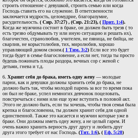
строить отношение с девушкой, строить семью или когда
Господь ставить его на служение. В ответсвенности
заключается мудрость, целомудрие, благоразумие,
расудительность.
( Сир. 37:27) , (Сир. 21:23), (
Прит. 1:4
).
Когда же мужчина состоит в браке, он должен быть трезв ( то
есть трезво обдумывать ту или иную ситуацию и решать их),
благочестен, странолюбив, учителен, не пяница, не бийца, не
сварлив, не корыстолюбив, тих, миролюбив, хорошо
управляющий домом своим.
(
1 Тим. 3:2
)
Если все это будет
тогда будет в семье благословение, а если нет, тогда ты просто
будешь пожинать плоды раздора, вечных сор с женой с
детьми, гнева и т.д.
6.
Хранит себя до брака, иметь одну жену
— молодые
парни, как и девушки должны хранить себя до брака, не
должно быть так, чтобы молодой парень за все то время пока
он был не браке, успел немногих девчонок поцеловать,
повстречаться с ними или еще хуже вступить в половой акт.
Этого не должно быть, если ты хочешь, чтобы твоя семья была
крепка и благословенна, ты должен хранит себя для одной
единственной. Также это касается и мужчин которые уже в
браке. Они должны иметь одну жену, а не целый гарем. И
очень важно хранить верность друг другу и любить друг
друга этого требует от нас Господь.
(
Тит. 1:6
), (
Еф. 5:28
)