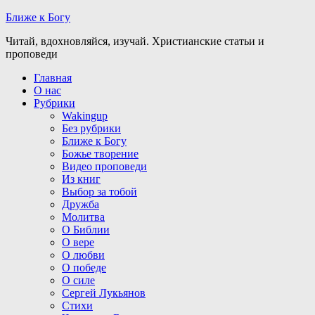
Ближе к Богу
Читай, вдохновляйся, изучай. Христианские статьи и
проповеди
Главная
О нас
Рубрики
Wakingup
Без рубрики
Ближе к Богу
Божье творение
Видео проповеди
Из книг
Выбор за тобой
Дружба
Молитва
О Библии
О вере
О любви
О победе
О силе
Сергей Лукьянов
Стихи