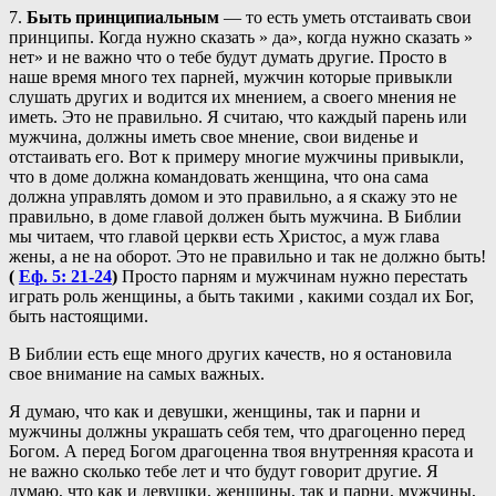
7.
Быть принципиальным
— то есть уметь отстаивать свои
принципы. Когда нужно сказать » да», когда нужно сказать »
нет» и не важно что о тебе будут думать другие. Просто в
наше время много тех парней, мужчин которые привыкли
слушать других и водится их мнением, а своего мнения не
иметь. Это не правильно. Я считаю, что каждый парень или
мужчина, должны иметь свое мнение, свои виденье и
отстаивать его. Вот к примеру многие мужчины привыкли,
что в доме должна командовать женщина, что она сама
должна управлять домом и это правильно, а я скажу это не
правильно, в доме главой должен быть мужчина. В Библии
мы читаем, что главой церкви есть Христос, а муж глава
жены, а не на оборот. Это не правильно и так не должно быть!
(
Еф. 5: 21-24
)
Просто парням и мужчинам нужно перестать
играть роль женщины, а быть такими , какими создал их Бог,
быть настоящими.
В Библии есть еще много других качеств, но я остановила
свое внимание на самых важных.
Я думаю, что как и девушки, женщины, так и парни и
мужчины должны украшать себя тем, что драгоценно перед
Богом. А перед Богом драгоценна твоя внутренняя красота и
не важно сколько тебе лет и что будут говорит другие. Я
думаю, что как и девушки, женщины, так и парни, мужчины,