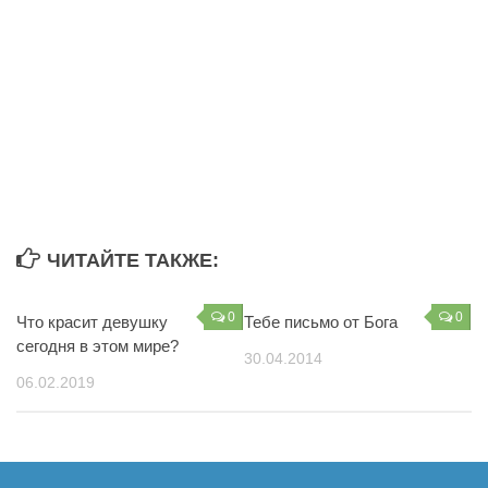
Из книг
Выбор за тобой
Дружба
Молитва
О Библии
О вере
О любви
О победе
ЧИТАЙТЕ ТАКЖЕ:
О силе
0
0
Что красит девушку
Тебе письмо от Бога
Сергей Лукьянов
сегодня в этом мире?
30.04.2014
Стихи
06.02.2019
Человек и Бог
То что вдохновляет
О счастье