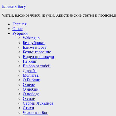
Ближе к Богу
Читай, вдохновляйся, изучай. Христианские статьи и проповед
Главная
О нас
Рубрики
Wakingup
Без рубрики
Ближе к Богу
Божье творение
Видео проповеди
Из книг
Выбор за тобой
Дружба
Молитва
О Библии
О вере
О любви
О победе
О силе
Сергей Лукьянов
Стихи
Человек и Бог