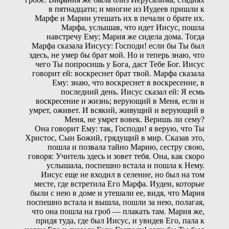
в пятнадцати; и многие из Иудеев пришли к
Марфе и Марии утешать их в печали о брате их.
Марфа, услышав, что идет Иисус, пошла
навстречу Ему; Мария же сидела дома. Тогда
Марфа сказала Иисусу: Господи! если бы Ты был
здесь, не умер бы брат мой. Но и теперь знаю, что
чего Ты попросишь у Бога, даст Тебе Бог. Иисус
говорит ей: воскреснет брат твой. Марфа сказала
Ему: знаю, что воскреснет в воскресение, в
последний день. Иисус сказал ей: Я есмь
воскресение и жизнь; верующий в Меня, если и
умрет, оживет. И всякий, живущий и верующий в
Меня, не умрет вовек. Веришь ли сему?
Она говорит Ему: так, Господи! я верую, что Ты
Христос, Сын Божий, грядущий в мир. Сказав это,
пошла и позвала тайно Марию, сестру свою,
говоря: Учитель здесь и зовет тебя. Она, как скоро
услышала, поспешно встала и пошла к Нему.
Иисус еще не входил в селение, но был на том
месте, где встретила Его Марфа. Иудеи, которые
были с нею в доме и утешали ее, видя, что Мария
поспешно встала и вышла, пошли за нею, полагая,
что она пошла на гроб — плакать там. Мария же,
придя туда, где был Иисус, и увидев Его, пала к