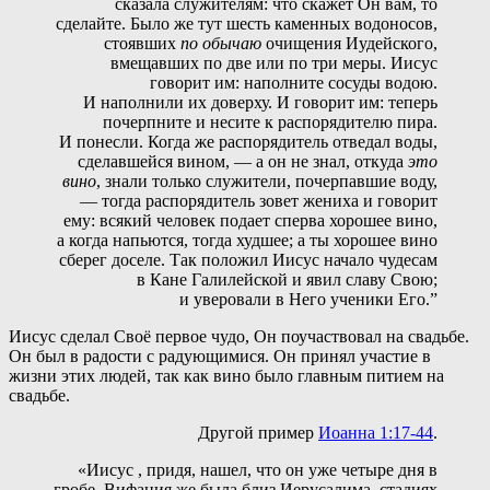
сказала служителям: что скажет Он вам, то
сделайте. Было же тут шесть каменных водоносов,
стоявших
по обычаю
очищения Иудейского,
вмещавших по две или по три меры. Иисус
говорит им: наполните сосуды водою.
И наполнили их доверху. И говорит им: теперь
почерпните и несите к распорядителю пира.
И понесли. Когда же распорядитель отведал воды,
сделавшейся вином, — а он не знал, откуда
это
вино
, знали только служители, почерпавшие воду,
— тогда распорядитель зовет жениха и говорит
ему: всякий человек подает сперва хорошее вино,
а когда напьются, тогда худшее; а ты хорошее вино
сберег доселе. Так положил Иисус начало чудесам
в Кане Галилейской и явил славу Свою;
и уверовали в Него ученики Его.”
Иисус сделал Своё первое чудо, Он поучаствовал на свадьбе.
Он был в радости с радующимися. Он принял участие в
жизни этих людей, так как вино было главным питием на
свадьбе.
Другой пример
Иоанна 1:17-44
.
«Иисус , придя, нашел, что он уже четыре дня в
гробе. Вифания же была близ Иерусалима, стадиях