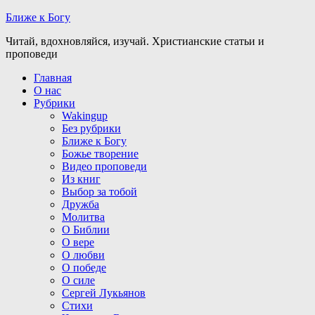
Ближе к Богу
Читай, вдохновляйся, изучай. Христианские статьи и
проповеди
Главная
О нас
Рубрики
Wakingup
Без рубрики
Ближе к Богу
Божье творение
Видео проповеди
Из книг
Выбор за тобой
Дружба
Молитва
О Библии
О вере
О любви
О победе
О силе
Сергей Лукьянов
Стихи