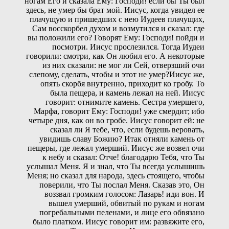
ногам Его и сказала Ему: Господи! если бы Ты был
здесь, не умер бы брат мой. Иисус, когда увидел ее
плачущую и пришедших с нею Иудеев плачущих,
Сам восскорбел духом и возмутился и сказал: где
вы положили его? Говорят Ему: Господи! пойди и
посмотри. Иисус прослезился. Тогда Иудеи
говорили: смотри, как Он любил его. А некоторые
из них сказали: не мог ли Сей, отверзший очи
слепому, сделать, чтобы и этот не умер?Иисус же,
опять скорбя внутренно, приходит ко гробу. То
была пещера, и камень лежал на ней. Иисус
говорит: отнимите камень. Сестра умершего,
Марфа, говорит Ему: Господи! уже смердит; ибо
четыре дня, как он во гробе. Иисус говорит ей: не
сказал ли Я тебе, что, если будешь веровать,
увидишь славу Божию? Итак отняли камень от
пещеры, где лежал умерший. Иисус же возвел очи
к небу и сказал: Отче! благодарю Тебя, что Ты
услышал Меня. Я и знал, что Ты всегда услышишь
Меня; но сказал для народа, здесь стоящего, чтобы
поверили, что Ты послал Меня. Сказав это, Он
воззвал громким голосом: Лазарь! иди вон. И
вышел умерший, обвитый по рукам и ногам
погребальными пеленами, и лице его обвязано
было платком. Иисус говорит им: развяжите его,