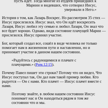
пусть идет. Тогда многие из Иудеев пришедших к
Мариии и видевших, что сотворил Иисус,
уверовали в Него.»
История о том, как Лазарь Воскрес. Но рассмотрим 35 стих —
Иисус прослезился. Иисус знал, что Он идёт воскресить
Лазаря, Иисус любил эту семью и любил Лазаря, Он знал что
все будет хорошо. Однако, видя состояние плачущей Марии —
прослезился. Иисус принял участие.
Бог, который создал все, сошёл в виде человека не только
помогает нам в жизненном пути и наставлении, но и
принимает участие в данном нашем состоянии.
«Радуйтесь с радующимися и плачьте с
плачущими.» (
Рим.12:15
).
Почему Павел пишет эти строки? Потому что он видел, Что
Иисус поступал так, Он дал нам такой пример любви. Кто
радуется — Он с нами. Кто плачет — Иисус плачет вместе с
нами.
Поэтому знайте, в любом нашем состоянии Иисус
понимает нас и Он находиться рядом в том же
состоянии что и мы.