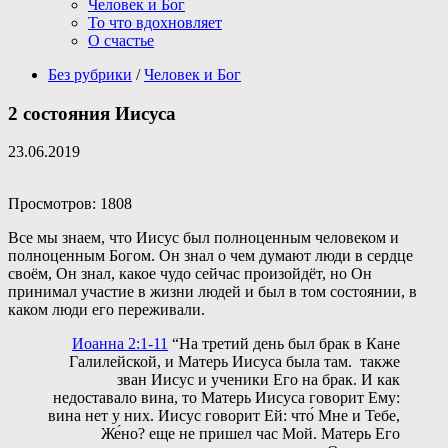
Человек и Бог
То что вдохновляет
О счастье
Без рубрики
/
Человек и Бог
2 состояния Иисуса
23.06.2019
Просмотров: 1808
Все мы знаем, что Иисус был полноценным человеком и
полноценным Богом. Он знал о чем думают люди в сердце
своём, Он знал, какое чудо сейчас произойдёт, но Он
принимал участие в жизни людей и был в том состоянии, в
каком люди его переживали.
Иоанна 2:1-11
“На третий день был брак в Кане
Галилейской, и Матерь Иисуса была там. также
зван Иисус и ученики Его на брак. И как
недоставало вина, то Матерь Иисуса говорит Ему:
вина нет у них. Иисус говорит Ей: что́ Мне и Тебе,
Же́но? еще не пришел час Мой. Матерь Его