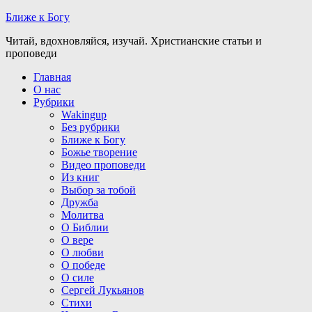
Ближе к Богу
Читай, вдохновляйся, изучай. Христианские статьи и
проповеди
Главная
О нас
Рубрики
Wakingup
Без рубрики
Ближе к Богу
Божье творение
Видео проповеди
Из книг
Выбор за тобой
Дружба
Молитва
О Библии
О вере
О любви
О победе
О силе
Сергей Лукьянов
Стихи