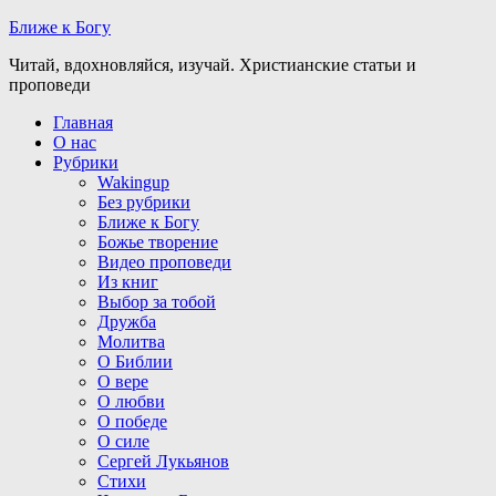
Ближе к Богу
Читай, вдохновляйся, изучай. Христианские статьи и
проповеди
Главная
О нас
Рубрики
Wakingup
Без рубрики
Ближе к Богу
Божье творение
Видео проповеди
Из книг
Выбор за тобой
Дружба
Молитва
О Библии
О вере
О любви
О победе
О силе
Сергей Лукьянов
Стихи