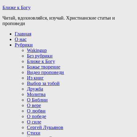
Ближе к Богу
Читай, вдохновляйся, изучай. Христианские статьи и
проповеди
Главная
О нас
Рубрики
Wakingup
Без рубрики
Ближе к Богу
Божье творение
Видео проповеди
Из книг
Выбор за тобой
Дружба
Молитва
О Библии
О вере
О любви
О победе
О силе
Сергей Лукьянов
Стихи