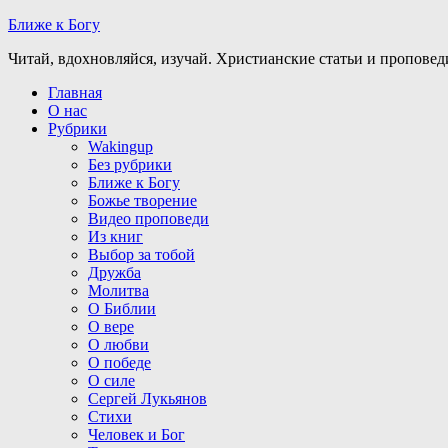
Ближе к Богу
Читай, вдохновляйся, изучай. Христианские статьи и проповед
Главная
О нас
Рубрики
Wakingup
Без рубрики
Ближе к Богу
Божье творение
Видео проповеди
Из книг
Выбор за тобой
Дружба
Молитва
О Библии
О вере
О любви
О победе
О силе
Сергей Лукьянов
Стихи
Человек и Бог