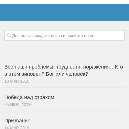
Из книг
Выбор за тобой
Дружба
Молитва
О Библии
О вере
О любви
Все наши проблемы, трудности, поражения…Кто
О победе
в этом виновен? Бог или человек?
О силе
18 МАР, 2015
Сергей Лукьянов
Стихи
Победа над страхом
25 ИЮЛ, 2019
Человек и Бог
То что вдохновляет
Призвание
О счастье
14 МАР, 2019