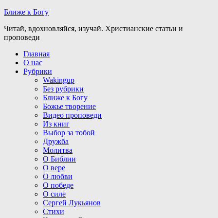
Ближе к Богу
Читай, вдохновляйся, изучай. Христианские статьи и
проповеди
Главная
О нас
Рубрики
Wakingup
Без рубрики
Ближе к Богу
Божье творение
Видео проповеди
Из книг
Выбор за тобой
Дружба
Молитва
О Библии
О вере
О любви
О победе
О силе
Сергей Лукьянов
Стихи