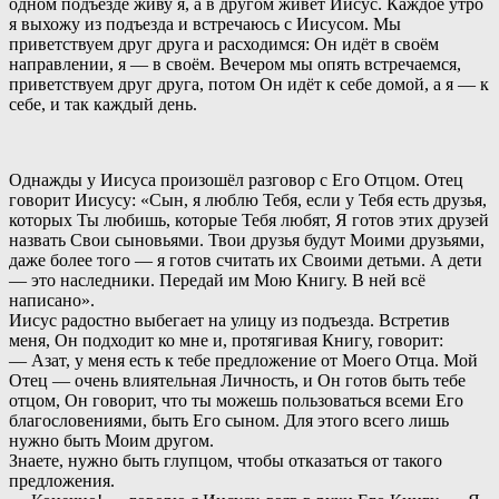
одном подъезде живу я, а в другом живёт Иисус. Каждое утро
я выхожу из подъезда и встречаюсь с Иисусом. Мы
приветствуем друг друга и расходимся: Он идёт в своём
направлении, я — в своём. Вечером мы опять встречаемся,
приветствуем друг друга, потом Он идёт к себе домой, а я — к
себе, и так каждый день.
Однажды у Иисуса произошёл разговор с Его Отцом. Отец
говорит Иисусу: «Сын, я люблю Тебя, если у Тебя есть друзья,
которых Ты любишь, которые Тебя любят, Я готов этих друзей
назвать Свои сыновьями. Твои друзья будут Моими друзьями,
даже более того — я готов считать их Своими детьми. А дети
— это наследники. Передай им Мою Книгу. В ней всё
написано».
Иисус радостно выбегает на улицу из подъезда. Встретив
меня, Он подходит ко мне и, протягивая Книгу, говорит:
— Азат, у меня есть к тебе предложение от Моего Отца. Мой
Отец — очень влиятельная Личность, и Он готов быть тебе
отцом, Он говорит, что ты можешь пользоваться всеми Его
благословениями, быть Его сыном. Для этого всего лишь
нужно быть Моим другом.
Знаете, нужно быть глупцом, чтобы отказаться от такого
предложения.