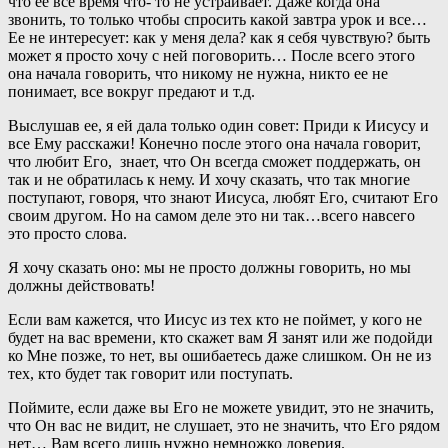
что ее все время что- то не устраивает. Даже когда она
звонить, то только чтобы спросить какой завтра урок и все…
Ее не интересует: как у меня дела? как я себя чувствую? быть
может я просто хочу с ней поговорить… После всего этого
она начала говорить, что никому не нужна, никто ее не
понимает, все вокруг предают и т.д.
Выслушав ее, я ей дала только один совет: Приди к Иисусу и
все Ему расскажи! Конечно после этого она начала говорит,
что любит Его, знает, что Он всегда сможет поддержать, он
так и не обратилась к нему. И хочу сказать, что так многие
поступают, говоря, что знают Иисуса, любят Его, считают Его
своим другом. Но на самом деле это ни так…всего навсего
это просто слова.
Я хочу сказать оно: мы не просто должны говорить, но мы
должны действовать!
Если вам кажется, что Иисус из тех кто не поймет, у кого не
будет на вас времени, кто скажет вам Я занят или же подойди
ко Мне позже, то нет, вы ошибаетесь даже слишком. Он не из
тех, кто будет так говорит или поступать.
Поймите, если даже вы Его не можете увидит, это не значить,
что Он вас не видит, не слушает, это не значить, что Его рядом
нет… Вам всего лишь нужно немножко доверия.