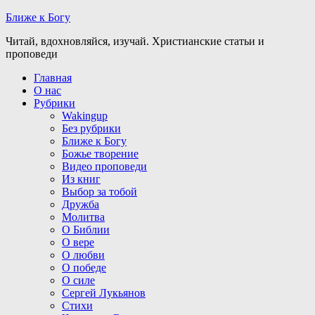
Ближе к Богу
Читай, вдохновляйся, изучай. Христианские статьи и
проповеди
Главная
О нас
Рубрики
Wakingup
Без рубрики
Ближе к Богу
Божье творение
Видео проповеди
Из книг
Выбор за тобой
Дружба
Молитва
О Библии
О вере
О любви
О победе
О силе
Сергей Лукьянов
Стихи