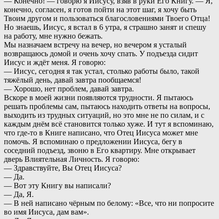
— Конечно! — говорю я Иисусу, взяв в руки Его Книгу. — Я,
конечно, согласен, я готов пойти на этот шаг, я хочу быть
Твоим другом и пользоваться благословениями Твоего Отца!
Но знаешь, Иисус, я встал в 6 утра, я страшно занят и спешу
на работу, мне нужно бежать.
Мы назначаем встречу на вечер, но вечером я усталый
возвращаюсь домой и очень хочу спать. У подъезда сидит
Иисус и ждёт меня. Я говорю:
— Иисус, сегодня я так устал, столько работы было, такой
тяжёлый день, давай завтра пообщаемся!
— Хорошо, нет проблем, давай завтра.
Вскоре в моей жизни появляются трудности. Я пытаюсь
решать проблемы сам, пытаюсь находить ответы на вопросы,
выходить из трудных ситуаций, но это мне не по силам, и с
каждым днём всё становится только хуже. И тут я вспоминаю,
что где-то в Книге написано, что Отец Иисуса может мне
помочь. Я вспоминаю о предложении Иисуса, бегу в
соседний подъезд, звоню в Его квартиру. Мне открывает
дверь Влиятельная Личность. Я говорю:
— Здравствуйте, Вы Отец Иисуса?
— Да.
— Вот эту Книгу вы написали?
— Да, Я.
— В ней написано чёрным по белому: «Все, что ни попросите
во имя Иисуса, дам вам».