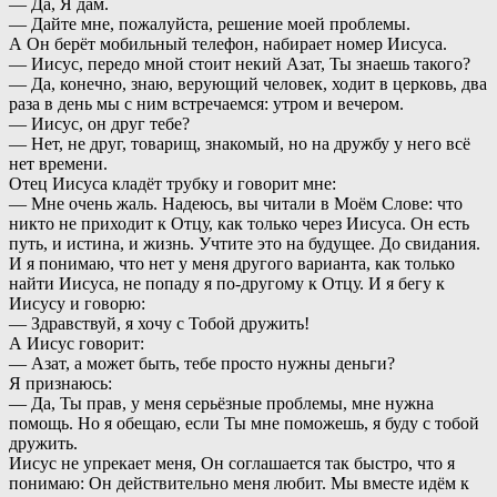
— Да, Я дам.
— Дайте мне, пожалуйста, решение моей проблемы.
А Он берёт мобильный телефон, набирает номер Иисуса.
— Иисус, передо мной стоит некий Азат, Ты знаешь такого?
— Да, конечно, знаю, верующий человек, ходит в церковь, два
раза в день мы с ним встречаемся: утром и вечером.
— Иисус, он друг тебе?
— Нет, не друг, товарищ, знакомый, но на дружбу у него всё
нет времени.
Отец Иисуса кладёт трубку и говорит мне:
— Мне очень жаль. Надеюсь, вы читали в Моём Слове: что
никто не приходит к Отцу, как только через Иисуса. Он есть
путь, и истина, и жизнь. Учтите это на будущее. До свидания.
И я понимаю, что нет у меня другого варианта, как только
найти Иисуса, не попаду я по-другому к Отцу. И я бегу к
Иисусу и говорю:
— Здравствуй, я хочу с Тобой дружить!
А Иисус говорит:
— Азат, а может быть, тебе просто нужны деньги?
Я признаюсь:
— Да, Ты прав, у меня серьёзные проблемы, мне нужна
помощь. Но я обещаю, если Ты мне поможешь, я буду с тобой
дружить.
Иисус не упрекает меня, Он соглашается так быстро, что я
понимаю: Он действительно меня любит. Мы вместе идём к