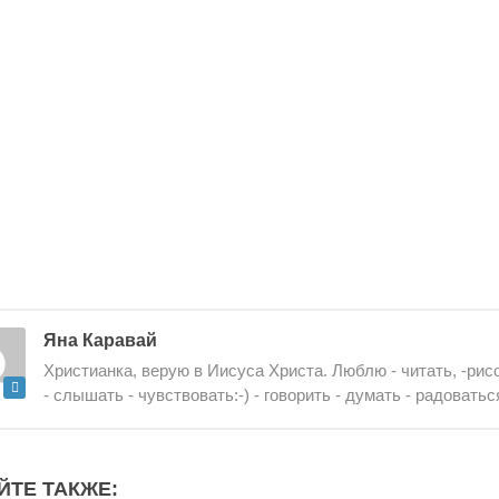
Яна Каравай
Христианка, верую в Иисуса Христа. Люблю - читать, -рисо
- слышать - чувствовать:-) - говорить - думать - радоватьс
ЙТЕ ТАКЖЕ: