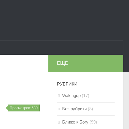
ЕЩЁ
РУБРИКИ
Wakingup
(17)
Просмотров: 630
Без рубрики
(8)
Ближе к Богу
(99)