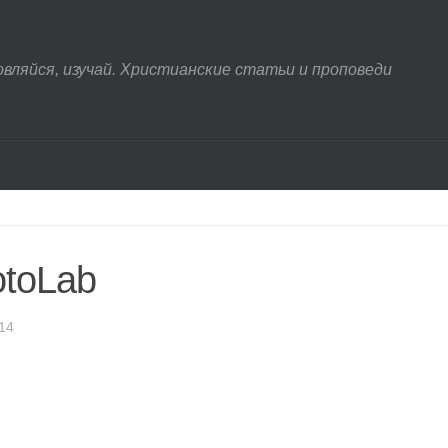
овляйся, изучай. Христианские статьи и проповеди
toLab
14