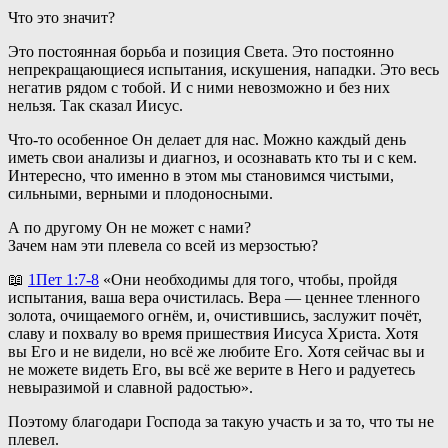
Что это значит?
Это постоянная борьба и позиция Света. Это постоянно
непрекращающиеся испытания, искушения, нападки. Это весь
негатив рядом с тобой. И с ними невозможно и без них
нельзя. Так сказал Иисус.
Что-то особенное Он делает для нас. Можно каждый день
иметь свои анализы и диагноз, и осознавать кто ты и с кем.
Интересно, что именно в этом мы становимся чистыми,
сильными, верными и плодоносными.
А по другому Он не может с нами?
Зачем нам эти плевела со всей из мерзостью?
📖
1Пет 1:7-8
«Они необходимы для того, чтобы, пройдя
испытания, ваша вера очистилась. Вера — ценнее тленного
золота, очищаемого огнём, и, очистившись, заслужит почёт,
славу и похвалу во время пришествия Иисуса Христа. Хотя
вы Его и не видели, но всё же любите Его. Хотя сейчас вы и
не можете видеть Его, вы всё же верите в Него и радуетесь
невыразимой и славной радостью».
Поэтому благодари Господа за такую участь и за то, что ты не
плевел.