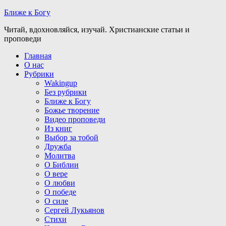
Ближе к Богу
Читай, вдохновляйся, изучай. Христианские статьи и
проповеди
Главная
О нас
Рубрики
Wakingup
Без рубрики
Ближе к Богу
Божье творение
Видео проповеди
Из книг
Выбор за тобой
Дружба
Молитва
О Библии
О вере
О любви
О победе
О силе
Сергей Лукьянов
Стихи