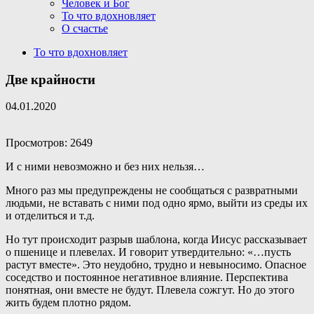
Человек и Бог
То что вдохновляет
О счастье
То что вдохновляет
Две крайности
04.01.2020
Просмотров: 2649
И с ними невозможно и без них нельзя…
Много раз мы предупреждены не сообщаться с развратными
людьми, не вставать с ними под одно ярмо, выйти из среды их
и отделиться и т.д.
Но тут происходит разрыв шаблона, когда Иисус рассказывает
о пшенице и плевелах. И говорит утвердительно: «…пусть
растут вместе». Это неудобно, трудно и невыносимо. Опасное
соседство и постоянное негативное влияние. Перспектива
понятная, они вместе не будут. Плевела сожгут. Но до этого
жить будем плотно рядом.