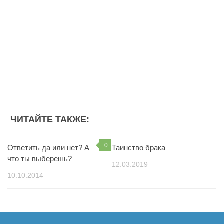
Из книг
Выбор за тобой
Дружба
Молитва
О Библии
О вере
О любви
ЧИТАЙТЕ ТАКЖЕ:
О победе
О силе
0
Ответить да или нет? А
Таинство брака
Сергей Лукьянов
что ты выберешь?
12.03.2019
Стихи
10.10.2014
Человек и Бог
То что вдохновляет
О счастье