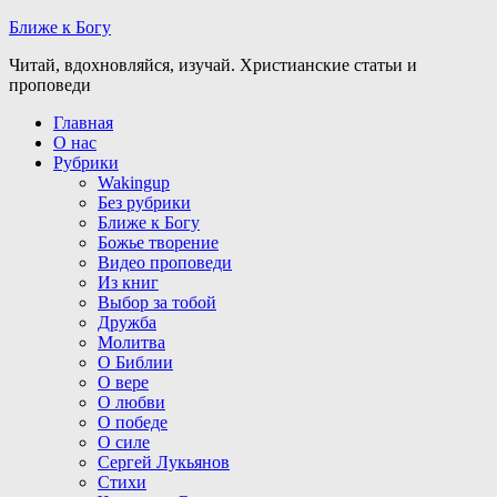
Ближе к Богу
Читай, вдохновляйся, изучай. Христианские статьи и
проповеди
Главная
О нас
Рубрики
Wakingup
Без рубрики
Ближе к Богу
Божье творение
Видео проповеди
Из книг
Выбор за тобой
Дружба
Молитва
О Библии
О вере
О любви
О победе
О силе
Сергей Лукьянов
Стихи