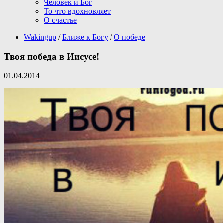
Человек и Бог
То что вдохновляет
О счастье
Wakingup
/
Ближе к Богу
/
О победе
Твоя победа в Иисусе!
01.04.2014