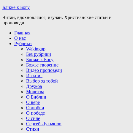
Ближе к Богу
Читай, вдохновляйся, изучай. Христианские статьи и
проповеди
Главная
О нас
Рубрики
Wakingup
Без рубрики
Ближе к Богу
Божье творение
Видео проповеди
Из книг
Выбор за тобой
Дружба
Молитва
О Библии
О вере
О любви
О победе
О силе
Сергей Лукьянов
Стихи