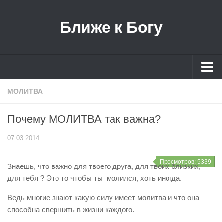
Ближе к Богу
Главная
МОЛИТВА
О нас
Почему МОЛИТВА так важна?
Рубрики
07.03.2014
Wakingup
Без рубрики
Просмотров: 5339
Знаешь, что важно для твоего друга, для твоих близких,
Ближе к Богу
для тебя ? Это то чтобы ты молился, хоть иногда.
Божье творение
Ведь многие знают какую силу имеет молитва и что она
Видео проповеди
способна свершить в жизни каждого.