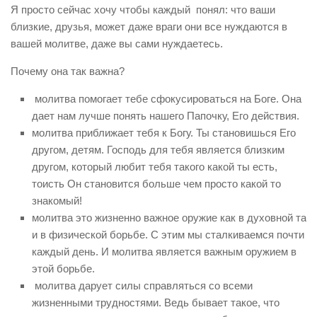
Из книг
Я просто сейчас хочу чтобы каждый понял: что ваши
близкие, друзья, может даже враги они все нуждаются в
Выбор за тобой
вашей молитве, даже вы сами нуждаетесь.
Дружба
Почему она так важна?
Молитва
О Библии
молитва помогает тебе сфокусироваться на Боге. Она
дает нам лучше понять нашего Папочку, Его действия.
О вере
молитва приближает тебя к Богу. Ты становишься Его
О любви
другом, детям. Господь для тебя является близким
другом, который любит тебя такого какой ты есть,
О победе
тоисть Он становится больше чем просто какой то
О силе
знакомый!
Сергей Лукьянов
молитва это жизненно важное оружие как в духовной та
и в физической борьбе. С этим мы сталкиваемся почти
Стихи
каждый день. И молитва является важным оружием в
Человек и Бог
этой борьбе.
То что вдохновляет
молитва дарует силы справляться со всеми
жизненными трудностями. Ведь бывает такое, что
О счастье