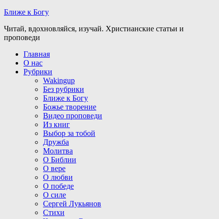
Ближе к Богу
Читай, вдохновляйся, изучай. Христианские статьи и
проповеди
Главная
О нас
Рубрики
Wakingup
Без рубрики
Ближе к Богу
Божье творение
Видео проповеди
Из книг
Выбор за тобой
Дружба
Молитва
О Библии
О вере
О любви
О победе
О силе
Сергей Лукьянов
Стихи