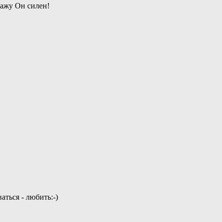
кажу Он силен!
аться - любить:-)