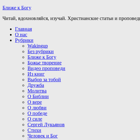
Ближе к Богу
Читай, вдохновляйся, изучай. Христианские статьи и проповед
Главная
О нас
Рубрики
Wakingup
Без рубрики
Ближе к Богу
Божье творение
Видео проповеди
Из книг
Выбор за тобой
Дружба
Молитва
О Библии
О вере
О любви
О победе
О силе
Сергей Лукьянов
Стихи
Человек и Бог