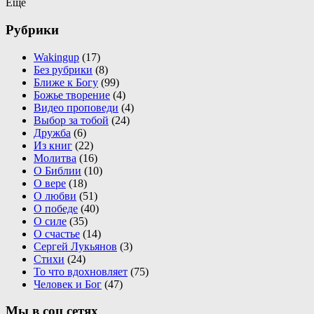
Ещё
Рубрики
Wakingup
(17)
Без рубрики
(8)
Ближе к Богу
(99)
Божье творение
(4)
Видео проповеди
(4)
Выбор за тобой
(24)
Дружба
(6)
Из книг
(22)
Молитва
(16)
О Библии
(10)
О вере
(18)
О любви
(51)
О победе
(40)
О силе
(35)
О счастье
(14)
Сергей Лукьянов
(3)
Стихи
(24)
То что вдохновляет
(75)
Человек и Бог
(47)
Мы в соц сетях