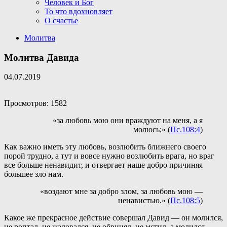
Человек и Бог
То что вдохновляет
О счастье
Молитва
Молитва Давида
04.07.2019
Просмотров: 1582
«за любовь мою они враждуют на меня, а я
молюсь;» (
Пс.108:4
)
Как важно иметь эту любовь, возлюбить ближнего своего
порой трудно, а тут и вовсе нужно возлюбить врага, но враг
все больше ненавидит, и отвергает наше добро причиняя
большее зло нам.
«воздают мне за добро злом, за любовь мою —
ненавистью.» (
Пс.108:5
)
Какое же прекрасное действие совершал Давид — он молился,
не роптал, не жаловался, не обвинял, не мстил, а молился.