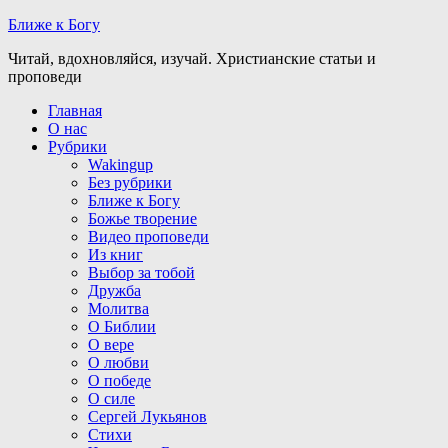
Ближе к Богу
Читай, вдохновляйся, изучай. Христианские статьи и
проповеди
Главная
О нас
Рубрики
Wakingup
Без рубрики
Ближе к Богу
Божье творение
Видео проповеди
Из книг
Выбор за тобой
Дружба
Молитва
О Библии
О вере
О любви
О победе
О силе
Сергей Лукьянов
Стихи