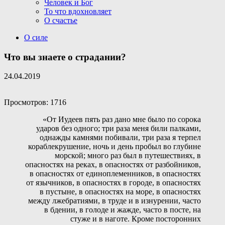
Человек и Бог
То что вдохновляет
О счастье
О силе
Что вы знаете о страдании?
24.04.2019
Просмотров: 1716
«От Иудеев пять раз дано мне было по сорока
ударов без одного; три раза меня били палками,
однажды камнями побивали, три раза я терпел
кораблекрушение, ночь и день пробыл во глубине
морской; много раз был в путешествиях, в
опасностях на реках, в опасностях от разбойников,
в опасностях от единоплеменников, в опасностях
от язычников, в опасностях в городе, в опасностях
в пустыне, в опасностях на море, в опасностях
между лжебратиями, в труде и в изнурении, часто
в бдении, в голоде и жажде, часто в посте, на
стуже и в наготе. Кроме посторонних