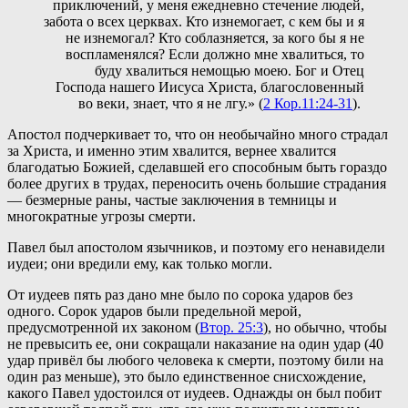
приключений, у меня ежедневно стечение людей,
забота о всех церквах. Кто изнемогает, с кем бы и я
не изнемогал? Кто соблазняется, за кого бы я не
воспламенялся? Если должно мне хвалиться, то
буду хвалиться немощью моею. Бог и Отец
Господа нашего Иисуса Христа, благословенный
во веки, знает, что я не лгу.» (
2 Кор.11:24-31
).
Апостол подчеркивает то, что он необычайно много страдал
за Христа, и именно этим хвалится, вернее хвалится
благодатью Божией, сделавшей его способным быть гораздо
более других в трудах, переносить очень большие страдания
— безмерные раны, частые заключения в темницы и
многократные угрозы смерти.
Павел был апостолом язычников, и поэтому его ненавидели
иудеи; они вредили ему, как только могли.
От иудеев пять раз дано мне было по сорока ударов без
одного. Сорок ударов были предельной мерой,
предусмотренной их законом (
Втор. 25:3
), но обычно, чтобы
не превысить ее, они сокращали наказание на один удар (40
удар привёл бы любого человека к смерти, поэтому били на
один раз меньше), это было единственное снисхождение,
какого Павел удостоился от иудеев. Однажды он был побит