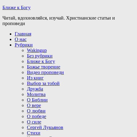
Ближе к Богу
Читай, вдохновляйся, изучай. Христианские статьи и
проповеди
Главная
О нас
Рубрики
Wakingup
Без рубрики
Ближе к Богу
Божье творение
Видео проповеди
Из книг
Выбор за тобой
Дружба
Молитва
О Библии
О вере
О любви
О победе
О силе
Сергей Лукьянов
Стихи