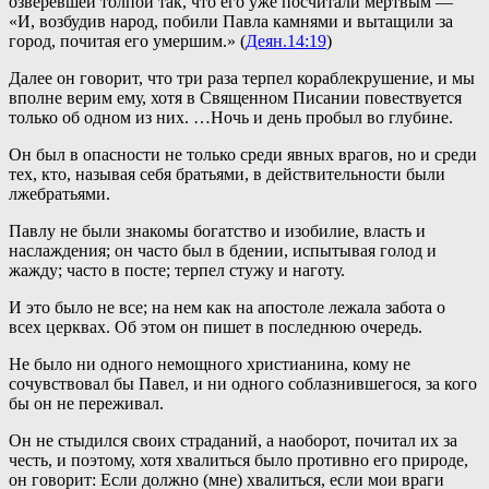
озверевшей толпой так, что его уже посчитали мертвым —
«И, возбудив народ, побили Павла камнями и вытащили за
город, почитая его умершим.» (
Деян.14:19
)
Далее он говорит, что три раза терпел кораблекрушение, и мы
вполне верим ему, хотя в Священном Писании повествуется
только об одном из них. …Ночь и день пробыл во глубине.
Он был в опасности не только среди явных врагов, но и среди
тех, кто, называя себя братьями, в действительности были
лжебратьями.
Павлу не были знакомы богатство и изобилие, власть и
наслаждения; он часто был в бдении, испытывая голод и
жажду; часто в посте; терпел стужу и наготу.
И это было не все; на нем как на апостоле лежала забота о
всех церквах. Об этом он пишет в последнюю очередь.
Не было ни одного немощного христианина, кому не
сочувствовал бы Павел, и ни одного соблазнившегося, за кого
бы он не переживал.
Он не стыдился своих страданий, а наоборот, почитал их за
честь, и поэтому, хотя хвалиться было противно его природе,
он говорит: Если должно (мне) хвалиться, если мои враги