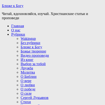
Ближе к Богу
Читай, вдохновляйся, изучай. Христианские статьи и
проповеди
Главная
О нас
Рубрики
Wakingup
Без рубрики
Ближе к Богу
Божье творение
Видео проповеди
Из книг
Выбор за тобой
Дружба
Молитва
О Библии
О вере
О любви
О победе
О силе
Сергей Лукьянов
Стихи