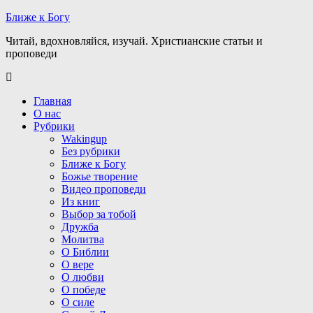
Ближе к Богу
Читай, вдохновляйся, изучай. Христианские статьи и
проповеди
Главная
О нас
Рубрики
Wakingup
Без рубрики
Ближе к Богу
Божье творение
Видео проповеди
Из книг
Выбор за тобой
Дружба
Молитва
О Библии
О вере
О любви
О победе
О силе